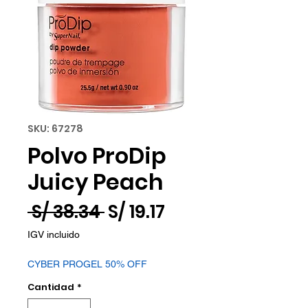
SKU: 67278
Polvo ProDip
Juicy Peach
Precio
Precio
 S/ 38.34 
S/ 19.17
de
IGV incluido
oferta
CYBER PROGEL 50% OFF
Cantidad
*