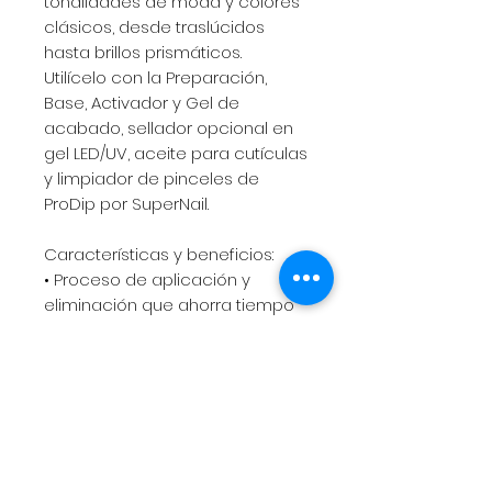
tonalidades de moda y colores
clásicos, desde traslúcidos
hasta brillos prismáticos.
Utilícelo con la Preparación,
Base, Activador y Gel de
acabado, sellador opcional en
gel LED/UV, aceite para cutículas
y limpiador de pinceles de
ProDip por SuperNail.
Características y beneficios:
• Proceso de aplicación y
eliminación que ahorra tiempo
• Sin olor, ligero y flexible
• No es necesario esculpir
• No hace daño a las uñas
naturales
• Durable y resistente
• Acabado de brillo de espejo
• Se quita en un proceso de