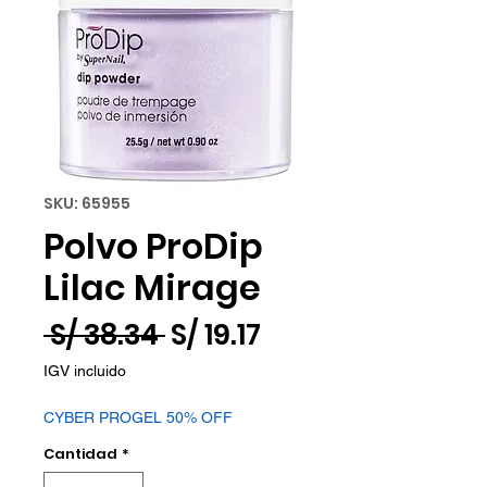
SKU: 65955
Polvo ProDip
Lilac Mirage
Precio
Precio
 S/ 38.34 
S/ 19.17
de
IGV incluido
oferta
CYBER PROGEL 50% OFF
Cantidad
*