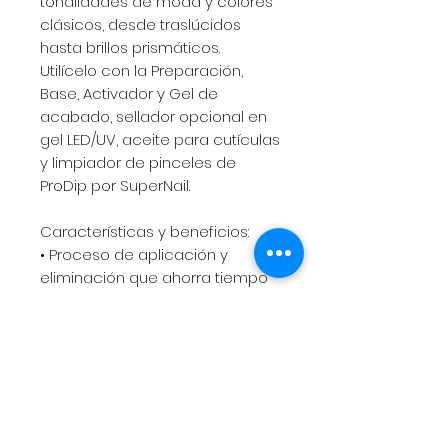
tonalidades de moda y colores
clásicos, desde traslúcidos
hasta brillos prismáticos.
Utilícelo con la Preparación,
Base, Activador y Gel de
acabado, sellador opcional en
gel LED/UV, aceite para cutículas
y limpiador de pinceles de
ProDip por SuperNail.
Características y beneficios:
• Proceso de aplicación y
eliminación que ahorra tiempo
• Sin olor, ligero y flexible
• No es necesario esculpir
• No hace daño a las uñas
naturales
• Durable y resistente
• Acabado de brillo de espejo
• Se quita en un proceso de