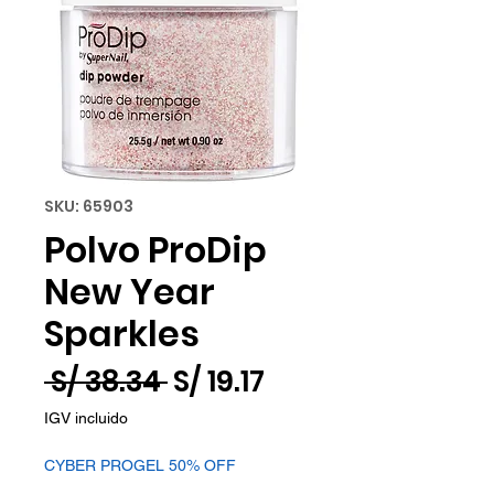
SKU: 65903
Polvo ProDip
New Year
Sparkles
Precio
Precio
 S/ 38.34 
S/ 19.17
de
IGV incluido
oferta
CYBER PROGEL 50% OFF