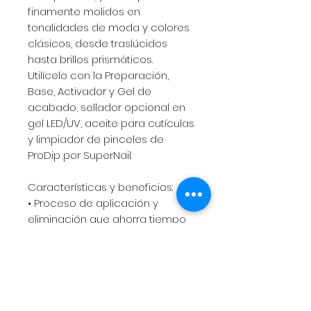
finamente molidos en
tonalidades de moda y colores
clásicos, desde traslúcidos
hasta brillos prismáticos.
Utilícelo con la Preparación,
Base, Activador y Gel de
acabado, sellador opcional en
gel LED/UV, aceite para cutículas
y limpiador de pinceles de
ProDip por SuperNail.
Características y beneficios:
• Proceso de aplicación y
eliminación que ahorra tiempo
• Sin olor, ligero y flexible
• No es necesario esculpir
• No hace daño a las uñas
naturales
• Durable y resistente