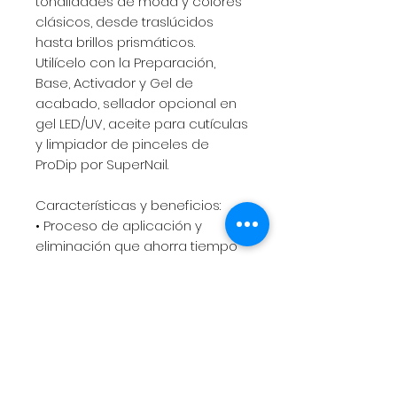
tonalidades de moda y colores
clásicos, desde traslúcidos
hasta brillos prismáticos.
Utilícelo con la Preparación,
Base, Activador y Gel de
acabado, sellador opcional en
gel LED/UV, aceite para cutículas
y limpiador de pinceles de
ProDip por SuperNail.
Características y beneficios:
• Proceso de aplicación y
eliminación que ahorra tiempo
• Sin olor, ligero y flexible
• No es necesario esculpir
• No hace daño a las uñas
naturales
• Durable y resistente
• Acabado de brillo de espejo
• Se quita en un proceso de