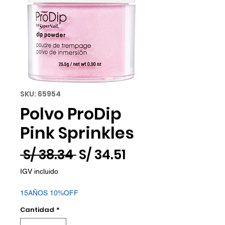
SKU: 65954
Polvo ProDip
Pink Sprinkles
Precio
Precio
 S/ 38.34 
S/ 34.51
de
IGV incluido
oferta
15AÑOS 10%OFF
Cantidad
*