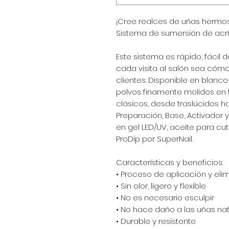
¡Cree realces de uñas hermo
Sistema de sumersión de acríl
Este sistema es rápido, fácil d
cada visita al salón sea cóm
clientes. Disponible en blanco
polvos finamente molidos en
clásicos, desde traslúcidos has
Preparación, Base, Activador 
en gel LED/UV, aceite para cut
ProDip por SuperNail.
Características y beneficios:
• Proceso de aplicación y el
• Sin olor, ligero y flexible
• No es necesario esculpir
• No hace daño a las uñas na
• Durable y resistente