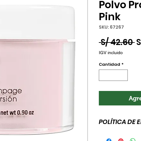
Polvo Pr
Pink
SKU: 67267
P
 S/ 42.60 
S
IGV incluido
Cantidad
*
Agre
POLÍTICA DE 
Esta es la política 
para agregar más 