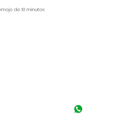
remojo de 10 minutos
a - Perú
 am - 6:30 pm
©2019 Winsor Perú. Todos los derechos reservados.