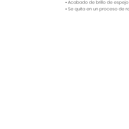
• Acabado de brillo de espejo
• Se quita en un proceso de 
Encuéntranos en:
Av. Arenales 2500 - Lince - Lim
Horario: Lunes a Viernes 8:30
Celular: 990 669 445
pedidos@winsorperu.com