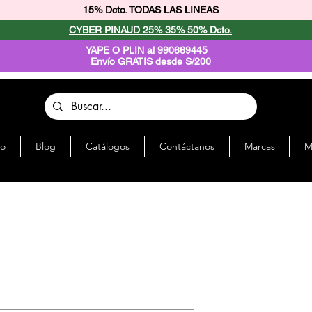
15% Dcto. TODAS LAS LINEAS
CYBER PINAUD 25% 35% 50% Dcto.
YAPE O PLIN al 990669445
Envío GRATIS desde S/200
io
Blog
Catálogos
Contáctanos
Marcas
M