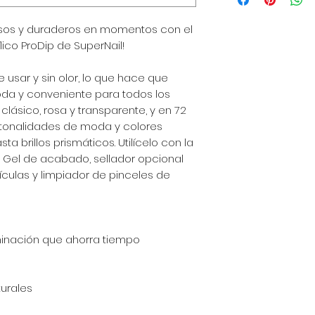
de envío, empaquet
política clara y tr
sos y duraderos en momentos con el
gran manera de gen
ico ProDip de SuperNail!
que tus clientes c
e usar y sin olor, lo que hace que
oda y conveniente para todos los
 clásico, rosa y transparente, y en 72
 tonalidades de moda y colores
ta brillos prismáticos. Utilícelo con la
y Gel de acabado, sellador opcional
ículas y limpiador de pinceles de
iminación que ahorra tiempo
turales