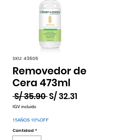
SKU: 43605
Removedor de
Cera 473ml
Precio
Precio
 S/ 35.90 
S/ 32.31
de
IGV incluido
oferta
15AÑOS 10%OFF
Cantidad
*