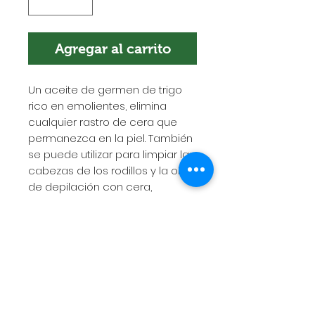
Agregar al carrito
Un aceite de germen de trigo
rico en emolientes, elimina
cualquier rastro de cera que
permanezca en la piel. También
se puede utilizar para limpiar las
cabezas de los rodillos y la olla
de depilación con cera,
efectivo con todo tipo de cera.
POLÍTICA DE ENVÍOS
Esta es la política de envíos. Es el
lugar indicado para agregar más
información sobre tus métodos de