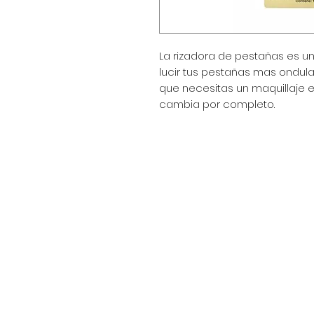
La rizadora de pestañas es u
lucir tus pestañas mas ondul
que necesitas un maquillaje 
cambia por completo.
Encuéntranos en:
Av. Arenales 2500 - Lince - Lim
Horario: Lunes a Viernes 8:30
Celular: 990 669 445
pedidos@winsorperu.com