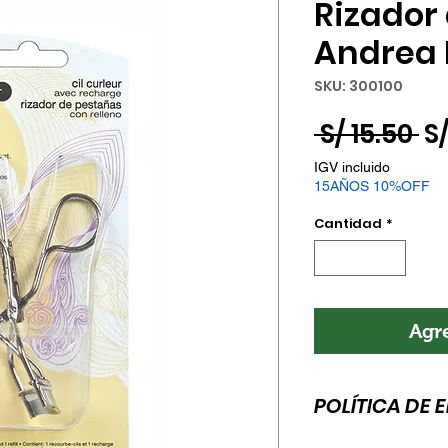
Rizador
Andrea 
SKU: 300100
Pr
 S/ 15.50 
S/
IGV incluido
15AÑOS 10%OFF
Cantidad
*
Agre
POLÍTICA DE 
Esta es la política 