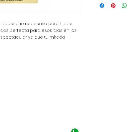
para agregar más 
de envío, empaquet
política clara y tr
n accesorio necesario para hacer
gran manera de gen
que tus clientes c
adas perfecta para esos días en los
espectacular ya que tu mirada
a - Perú
 am - 6:30 pm