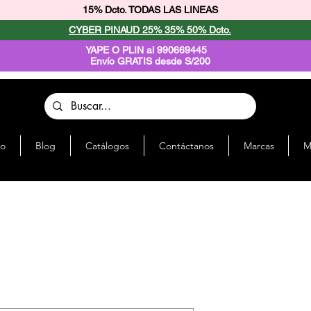
15% Dcto. TODAS LAS LINEAS
CYBER PINAUD 25% 35% 50% Dcto.
YAPE O PLIN al 990669445
Envío GRATIS desde S/200
io
Blog
Catálogos
Contáctanos
Marcas
M