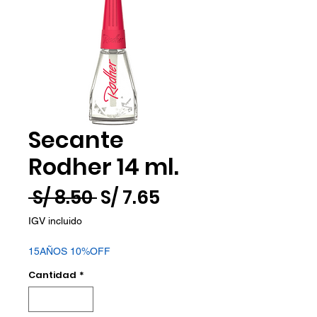
Secante
Rodher 14 ml.
Precio
Precio
 S/ 8.50 
S/ 7.65
de
IGV incluido
oferta
15AÑOS 10%OFF
Cantidad
*