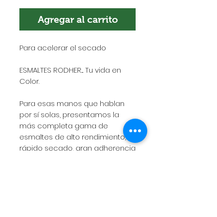
Agregar al carrito
Para acelerar el secado
ESMALTES RODHER.... Tu vida en
Color.
Para esas manos que hablan
por sí solas, presentamos la
más completa gama de
esmaltes de alto rendimiento,
rápido secado, gran adherencia
y excelente duración.
POLÍTICA DE ENVÍOS
Esta es la política de envíos. Es el