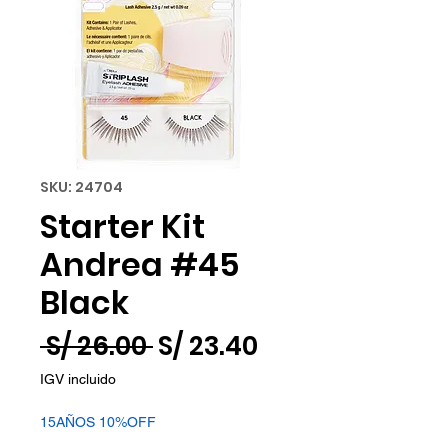
SKU: 24704
Starter Kit
Andrea #45
Black
Precio
Precio
 S/ 26.00 
S/ 23.40
de
IGV incluido
oferta
15AÑOS 10%OFF