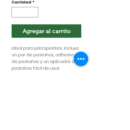
Cantidad
*
Agregar al carrito
Ideal para principiantes, incluye
un par de pestañas, adhesivo
de pestañas y un aplicador de
pestañas fácil de usar.
POLÍTICA DE ENVÍOS
Esta es la política de envíos. Es el
lugar indicado para agregar más
información sobre tus métodos de
envío, empaquetado y costos.
Tener una política clara y
transparente al respecto es una