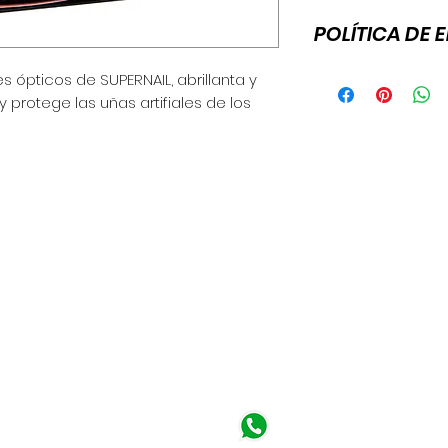
POLÍTICA DE 
Esta es la política 
 ópticos de SUPERNAIL, abrillanta y
para agregar más 
 protege las uñas artifiales de los
de envío, empaquet
política clara y tr
gran manera de gen
que tus clientes c
a - Perú
 am - 6:30 pm