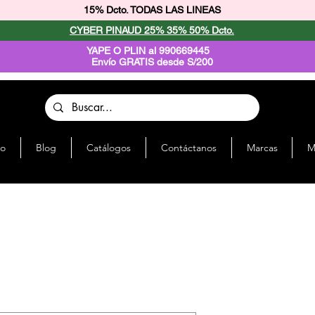
15% Dcto. TODAS LAS LINEAS
CYBER PINAUD 25% 35% 50% Dcto.
YAPE O PLIN al 990669445
Envío GRATIS desde S/200
io
Blog
Catálogos
Contáctanos
Marcas
M