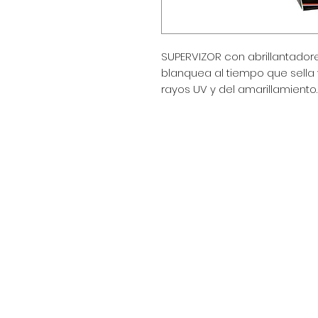
SUPERVIZOR con abrillantadores
blanquea al tiempo que sella y
rayos UV y del amarillamiento.
Encuéntranos en:
Av. Arenales 2500 - Lince - Lim
Horario: Lunes a Viernes 8:30
Celular: 990 669 445
pedidos@winsorperu.com