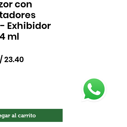
zor con
ntadores
- Exhibidor
14 ml
recio
Precio
/ 23.40
de
oferta
gar al carrito