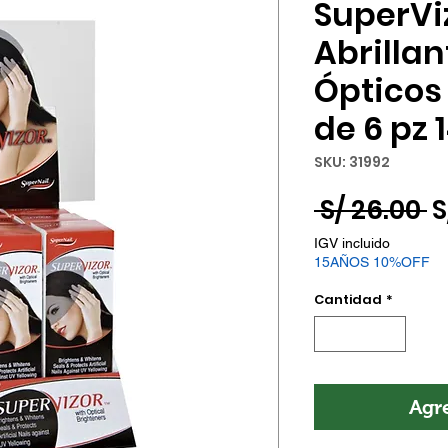
SuperVi
Abrilla
Ópticos 
de 6 pz 
SKU: 31992
P
 S/ 26.00 
S
IGV incluido
15AÑOS 10%OFF
Cantidad
*
Agre