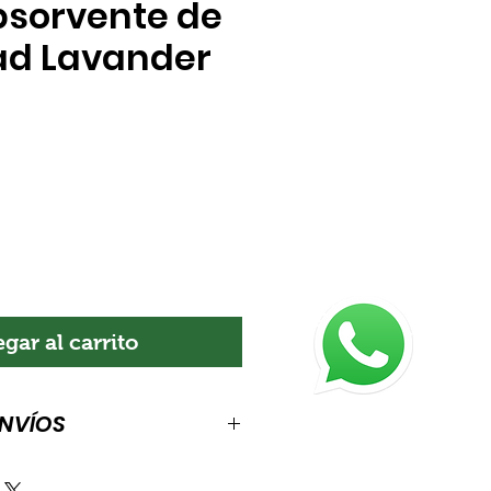
bsorvente de
d Lavander
cio
gar al carrito
ENVÍOS
de envíos. Es el lugar indicado
información sobre tus métodos