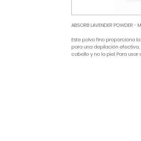
ABSORB LAVENDER POWDER - M
Este polvo fino proporciona
para una depilación efectiva,
cabello y no la piel. Para usa
Encuéntranos en:
Av. Arenales 2500 - Lince - Lim
Horario: Lunes a Viernes 8:30
Celular: 990 669 445
pedidos@winsorperu.com