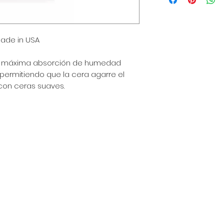
de envío, empaquet
política clara y tr
gran manera de gen
ade in USA
que tus clientes c
 la máxima absorción de humedad
 permitiendo que la cera agarre el
r con ceras suaves.
a - Perú
 am - 6:30 pm