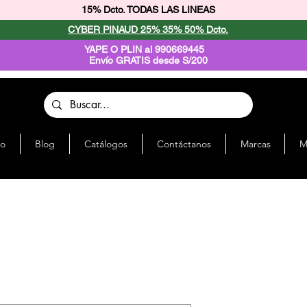
15% Dcto. TODAS LAS LINEAS
CYBER PINAUD 25% 35% 50% Dcto.
YAPE O PLIN al 990669445
Envío GRATIS desde S/200
io
Blog
Catálogos
Contáctanos
Marcas
M