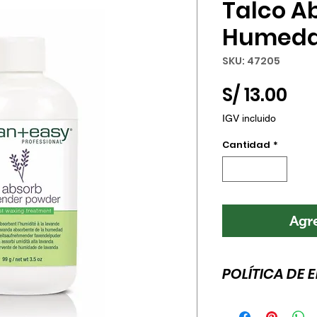
Talco A
Humeda
SKU: 47205
Pre
S/ 13.00
IGV incluido
Cantidad
*
Agre
POLÍTICA DE 
Esta es la política 
para agregar más 